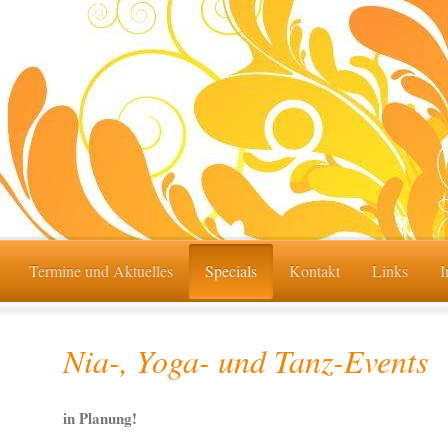
Termine und Aktuelles
Specials
Kontakt
Links
I
Nia-, Yoga- und Tanz-Events
in Planung!