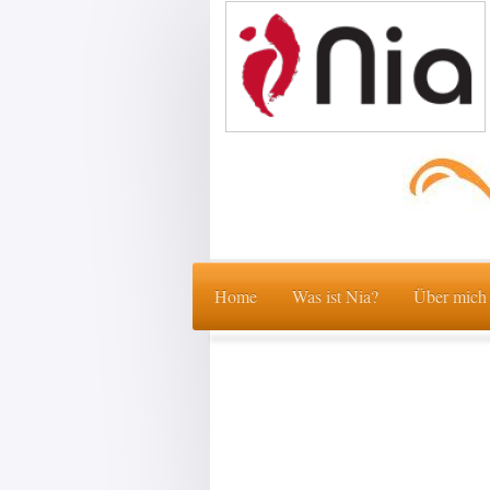
Home
Was ist Nia?
Über mich