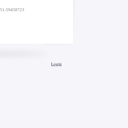
151-59458723
Login